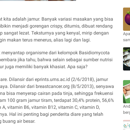
t kita adalah jamur. Banyak variasi masakan yang bisa
ibikin menjadi gorengan crispy, ditumis, dibuat rendang
p sangat lezat. Teksturnya yang kenyal, mirip dengan
Apa
in makan terus menerus, alias lagi dan lagi.
sam
 menyantap organisme dari kelompok Basidiomycota
membara jika tahu, bahwa selain sebagai sumber nutrisi
r juga memiliki banyak khasiat. Apa saja?
e. Dilansir dari eprints.ums.ac.id (2/6/2018), jamur
ya. Dilansir dari breastcancer.org (8/5/2013), senyawa
ena bisa menyerap cairan pada tinja, sehingga frekuensi
alam 100 gram jamur tiram, terdapat 30,4% protein, 56,6%
And
in A, vitamin B6, vitamin B12, vitamin C, vitamin D,
ber
nya. Hal ini penting bagi penderita diare yang telah
g buang air besar.