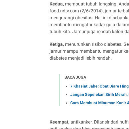
Kedua,
membuat tubuh langsing. Anda 
food.ndtv.com (2/6/2014), jamur terb
mengurangi obesitas. Hal ini disebab
membantu mengatur kadar gula dala
tubuh kita. Jamur juga rendah kalori d
Ketiga,
menurunkan risiko diabetes. S
jamur mampu membantu mengatur kadar
diabetes menjadi lebih rendah.
BACA JUGA
7 Khasiat Jahe: Obat Diare Hing
Jangan Sepelekan Sirih Merah,
Cara Membuat Minuman Kunir As
Keempat,
antikanker. Dilansir dari hu
anti kanker dan bisa mencegah serta 