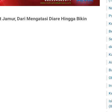
(1
Nu
P
t Jamur, Dari Mengatasi Diare Hingga Bikin
K
B
S
di
K
Ai
B
O
I
K
I
(8