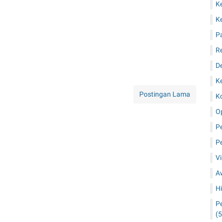
K
K
P
R
D
K
Postingan Lama
Ko
O
P
P
V
A
H
Pe
(5