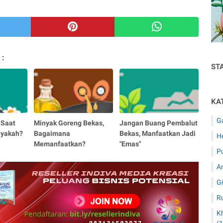
 :
ST
KA
G
 Saat
Minyak Goreng Bekas,
Jangan Buang Pembalut
ayakah?
Bagaimana
Bekas, Manfaatkan Jadi
H
Memanfaatkan?
"Emas"
P
A
Gi
R
K