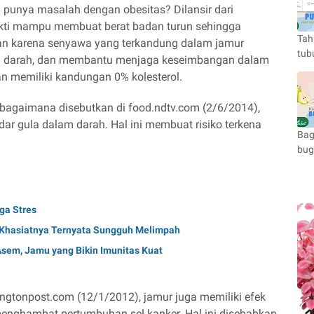
punya masalah dengan obesitas? Dilansir dari
ukti mampu membuat berat badan turun sehingga
Tah
kan karena senyawa yang terkandung dalam jamur
tub
m darah, dan membantu menjaga keseimbangan dalam
an memiliki kandungan 0% kolesterol.
ebagaimana disebutkan di food.ndtv.com (2/6/2014),
 gula dalam darah. Hal ini membuat risiko terkena
Bag
bug
ga Stres
 Khasiatnya Ternyata Sungguh Melimpah
em, Jamu yang Bikin Imunitas Kuat
ffingtonpost.com (12/1/2012), jamur juga memiliki efek
menghambat pertumbuhan sel kanker. Hal ini disebabkan