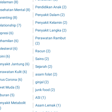
eislaman
(8)
Pendidikan Anak
(2)
esehatan Mental
(8)
Penyakit Dalam
(2)
arenting
(8)
Penyakit Kelamin
(2)
elationship
(7)
Penyakit Langka
(2)
epresi
(6)
Perawatan Rambut
ehamilan
(6)
(2)
lesterol
(6)
Racun
(2)
pini
(6)
Sains
(2)
enyakit Jantung
(6)
Sejarah
(2)
erawatan Kulit
(6)
asam folat
(2)
irus Corona
(6)
ginjal
(2)
wet Muda
(5)
junk food
(2)
iburan
(5)
ASI
(1)
nyakit Metabolit
Asam Lemak
(1)
)