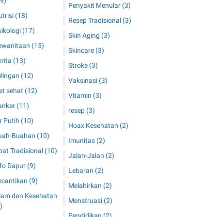
9)
Penyakit Menular
(3)
trisi
(18)
Resep Tradisional
(3)
sikologi
(17)
Skin Aging
(3)
ewanitaan
(15)
Skincare
(3)
erita
(13)
Stroke
(3)
elingan
(12)
Vaksinasi
(3)
et sehat
(12)
Vitamin
(3)
anker
(11)
resep
(3)
r Putih
(10)
Hoax Kesehatan
(2)
uah-Buahan
(10)
Imunitas
(2)
bat Tradisional
(10)
Jalan-Jalan
(2)
nfo Dapur
(9)
Lebaran
(2)
ecantikan
(9)
Melahirkan
(2)
slam dan Kesehatan
Menstruasi
(2)
)
Pendidikan
(2)