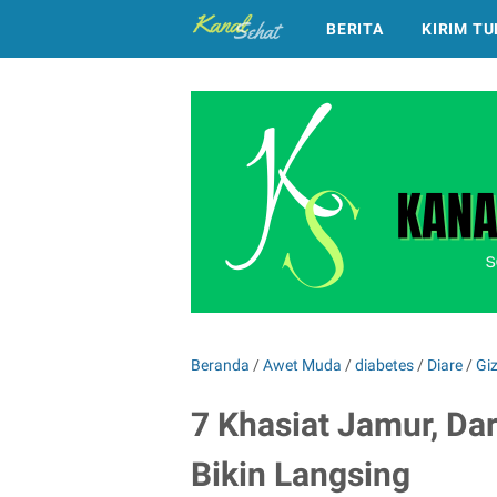
BERITA
KIRIM TU
Beranda
/
Awet Muda
/
diabetes
/
Diare
/
Giz
7 Khasiat Jamur, Da
Bikin Langsing