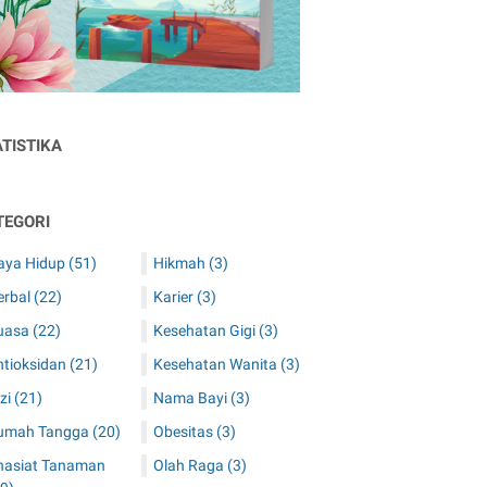
ATISTIKA
TEGORI
aya Hidup
(51)
Hikmah
(3)
erbal
(22)
Karier
(3)
uasa
(22)
Kesehatan Gigi
(3)
ntioksidan
(21)
Kesehatan Wanita
(3)
zi
(21)
Nama Bayi
(3)
umah Tangga
(20)
Obesitas
(3)
hasiat Tanaman
Olah Raga
(3)